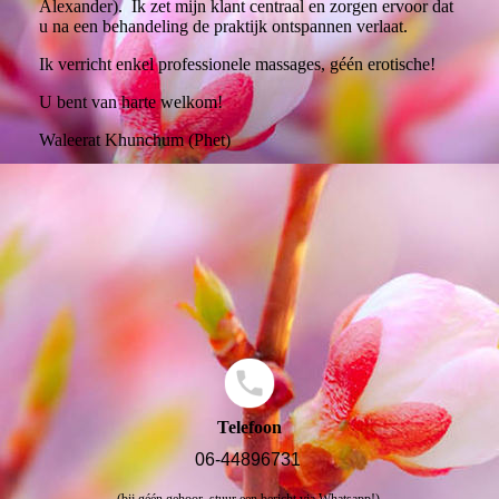
Alexander). Ik zet mijn klant centraal en zorgen ervoor dat
u na een behandeling de praktijk ontspannen verlaat.
Ik verricht enkel professionele massages, géén erotische!
U bent van harte welkom!
Waleerat Khunchum (Phet)
Telefoon
06-44896731
(bij géén gehoor, stuur een bericht via Whatsapp!)