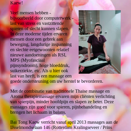
Kaew!
Veel mensen hebben -
bijvoorbeeld door computerwerk -
last van stress en vastzittende
spieren of slecht kunnen slapen.
In deze moderne tijden ervaren
mensen door een gebrek aan
beweging, langdurige inspanning
en slechte eetgewoonten relatief
nieuwe aandoeningen als RSI,
MPS (Myofasciaal
pijnsyndroom), hoge bloeddruk,
suikerziekte, etc. Als u hier ook
last van heeft, is een massage een
goede ondersteuning om uw herstel te bevorderen.
Met de combinatie van traditionele Thaise massage en
Aroma therapiemassage ervaren mijn cliënten verlichting
van spierpijn, minder hoofdpijn en slapen ze beter. Deze
massages zijn goed voor spieren, pijnbehandeling en
brengen het lichaam in balans.
Bai Tong Kaew verricht vanaf april 2013 massages aan de
IJsselmondselaan 146 (Rotterdam Kralingseveer / Prins