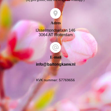
Adres
IJsselmondselaan 146
3064 AT Rotterdam
E-mail
info@baitongkaew.nl
KVK nummer: 57769656