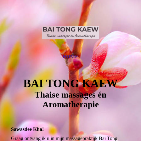
HOME
BAI TONG KAEW
Thaise massages én
Aromatherapie
Sawasdee Kha!
Graag ontvang ik u in mijn massagepraktijk Bai Tong