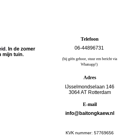
Telefoon
06-44896731
eid.
In de zomer
 mijn tuin.
(bij géén gehoor, stuur een bericht via
Whatsapp!)
Adres
IJsselmondselaan 146
3064 AT Rotterdam
E-mail
info@baitongkaew.nl
KVK nummer: 57769656